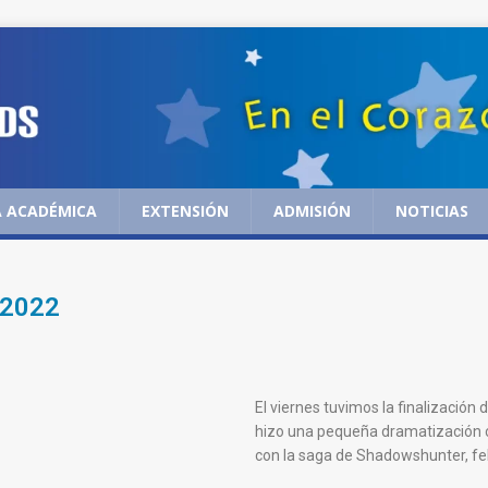
 ACADÉMICA
EXTENSIÓN
ADMISIÓN
NOTICIAS
 2022
El viernes tuvimos la finalización
hizo una pequeña dramatización con
con la saga de Shadowshunter, feli