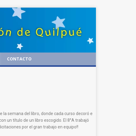
CONTACTO
 de la semana del libro, donde cada curso decoró e
 un título de un libro escogido. El 8°A trabajó
citaciones por el gran trabajo en equipo!!