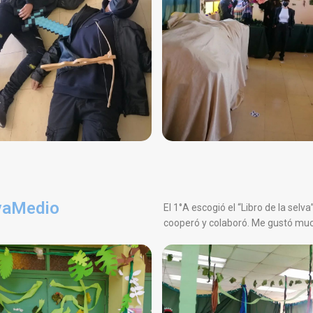
lvaMedio
El 1°A escogió el “Libro de la selv
cooperó y colaboró. Me gustó much