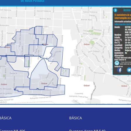
BÁSICA
BÁSICA
Carrera N° 496
Buenos Aires N° 540