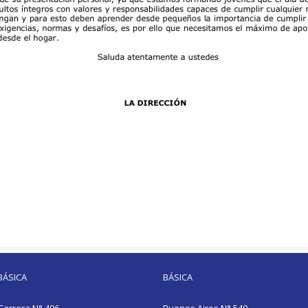
BÁSICA
BÁSICA
Carrera N° 496
Buenos Aires N° 540